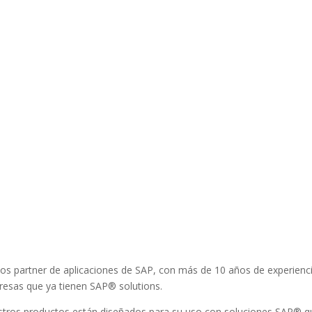
s partner de aplicaciones de SAP, con más de 10 años de experienc
esas que ya tienen SAP® solutions.
tros productos están diseñados para su uso con soluciones SAP® que 