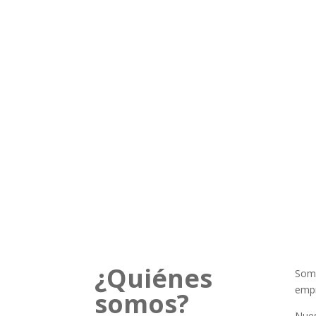
¿Quiénes
Somo
empr
somos?
Nues