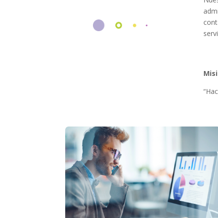
admi
cont
servi
Mis
“Hac